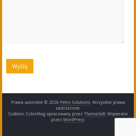
Prawa autorskie © 2026
Petro Solutions
. Wszystkie prawa
zastrzeżone.
Szablon: ColorMag opracowany przez
ThemeGrill
. Wspierane
przez
WordPress